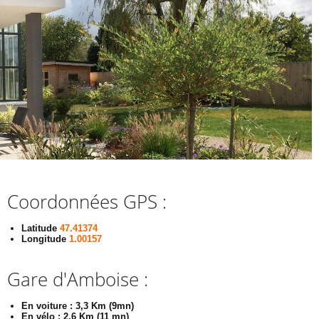
Coordonnées GPS :
Latitude
47.41374
Longitude
1.00157
Gare d'Amboise :
En voiture : 3,3 Km (9mn)
En vélo : 2,6 Km (11 mn)