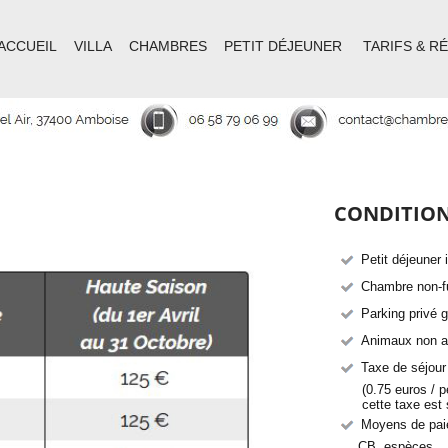
ACCUEIL
VILLA
CHAMBRES
PETIT DÉJEUNER
TARIFS & R
CONDITIO
Petit déjeuner 
Chambre non-
Parking privé g
Animaux non 
Taxe de séjour
(0.75 euros / per
cette taxe est su
Moyens de pai
CB, espèces