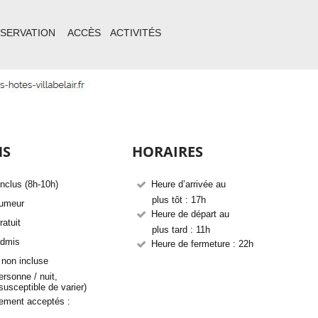
ÉSERVATION
ACCÈS
ACTIVITÉS
NS
HORAIRES
inclus (8h-10h)
Heure d’arrivée au
plus tôt : 17h
fumeur
Heure de départ au
ratuit
plus tard : 11h
admis
Heure de fermeture : 22h
 non incluse
sonne / nuit,
sceptible de varier)
ement acceptés :